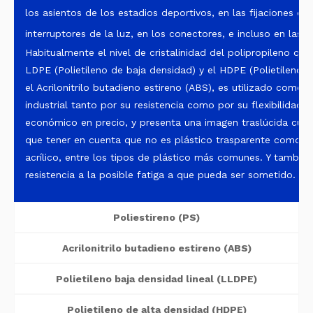
los asientos de los estadios deportivos, en las fijaciones de 
interruptores de la luz, en los conectores, e incluso en las ti
Habitualmente el nivel de cristalinidad del polipropileno que
LDPE (Polietileno de baja densidad) y el HDPE (Polietileno 
el Acrilonitrilo butadieno estireno (ABS), es utilizado como m
industrial tanto por su resistencia como por su flexibilidad.
económico en precio, y presenta una imagen traslúcida cuan
que tener en cuenta que no es plástico trasparente como pue
acrílico, entre los tipos de plástico más comunes. Y tambié
resistencia a la posible fatiga a que pueda ser sometido.
Poliestireno (PS)
Acrilonitrilo butadieno estireno (ABS)
Polietileno baja densidad lineal (LLDPE)
Polietileno de alta densidad (HDPE)