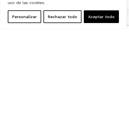
uso de las cookies.
Personalizar
Rechazar todo
Aceptar todo
NOSOTROS
RECICLADO
NUESTROS PRODUCTOS
MEDIO AMBIENTE
BLOG
AVISO LEGAL
POLÍTICA DE COOKIES
POLÍTICA DE PRIVACIDAD
SUBVENCIONES
ACCESIBILIDAD