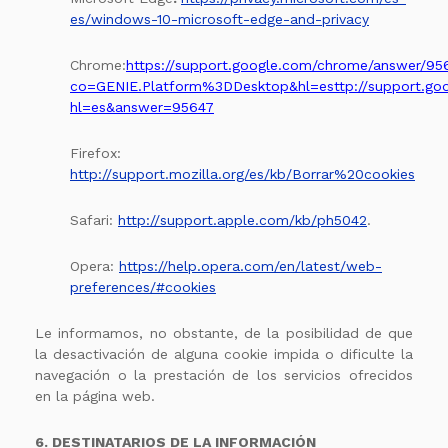
es/windows-10-microsoft-edge-and-privacy
Chrome:
https://support.google.com/chrome/answer/95
co=GENIE.Platform%3DDesktop&hl=es
ttp://support.g
hl=es&answer=95647
Firefox:
http://support.mozilla.org/es/kb/Borrar%20cookies
Safari:
http://support.apple.com/kb/ph5042
.
Opera:
https://help.opera.com/en/latest/web-
preferences/#cookies
Le informamos, no obstante, de la posibilidad de que
la desactivación de alguna cookie impida o dificulte la
navegación o la prestación de los servicios ofrecidos
en la página web.
6. DESTINATARIOS DE LA INFORMACIÓN