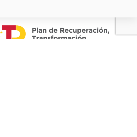
Fonds
européen de
développement
régional
« Une façon de
faire l'Europe »
BAIDAL PLASTIC S.L. a participé au programme
ICEX-Next Export Initiation, avec le soutien