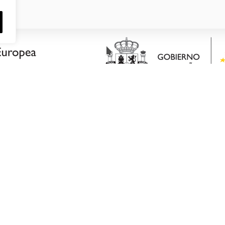
COORDONNÉES
Boîte postale 52
GE
Pol. Industrial Castalla
DUITS
Avenida de Valencia,.35
NEMENT
03420 - Castalla (Alicante)
ES NOUVELLES