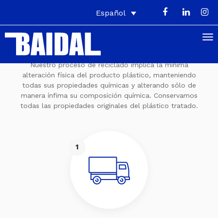
Español
RECICLADO DE MATERIAL
PLÁSTICO
Nuestro proceso de reciclado implica la mínima
alteración física del producto plástico, manteniendo
todas sus propiedades químicas y alterando sólo de
manera ínfima su composición química. Conservamos
todas las propiedades originales del plástico tratado.
1