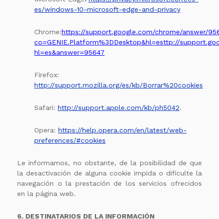
es/windows-10-microsoft-edge-and-privacy
Chrome:
https://support.google.com/chrome/answer/95
co=GENIE.Platform%3DDesktop&hl=es
ttp://support.g
hl=es&answer=95647
Firefox:
http://support.mozilla.org/es/kb/Borrar%20cookies
Safari:
http://support.apple.com/kb/ph5042
.
Opera:
https://help.opera.com/en/latest/web-
preferences/#cookies
Le informamos, no obstante, de la posibilidad de que
la desactivación de alguna cookie impida o dificulte la
navegación o la prestación de los servicios ofrecidos
en la página web.
6. DESTINATARIOS DE LA INFORMACIÓN